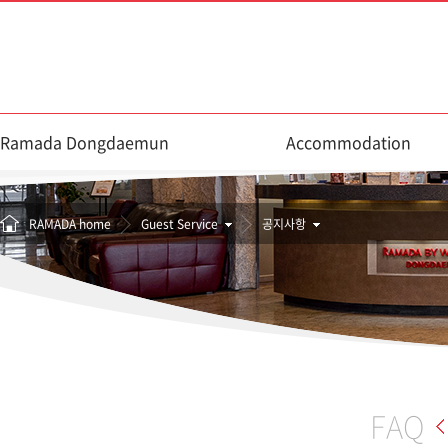
Ramada Dongdaemun
Accommodation
RAMADA home
Guest Service
공지사항
FAQ